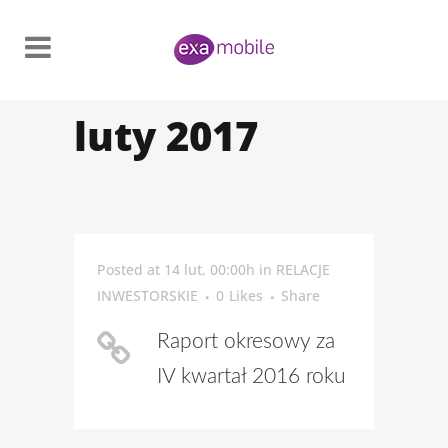
luty 2017
Posted at 14 lut, 00:00h
in
RELACJE
INWESTORSKIE
0
Likes
Share
Raport okresowy za
IV kwartał 2016 roku