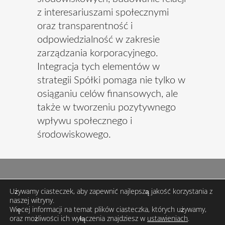
z interesariuszami społecznymi
oraz transparentność i
odpowiedzialność w zakresie
zarządzania korporacyjnego.
Integracja tych elementów w
strategii Spółki pomaga nie tylko w
osiąganiu celów finansowych, ale
także w tworzeniu pozytywnego
wpływu społecznego i
środowiskowego.
Używamy ciasteczek, aby zapewnić najlepszą jakość korzystania z
naszej witryny.
Więcej informacji na temat plików ciasteczka, których używamy,
© 2026 EXAMOBILE S.A.
oraz możliwości ich wyłączenia znajdziesz w
ustawieniach
.