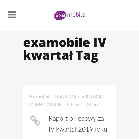
examobile IV
kwartał Tag
Posted at 14 lut, 07:15h
in
RELACJE
INWESTORSKIE
0
Likes
Share
Raport okresowy za
IV kwartał 2019 roku