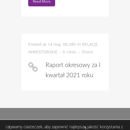
Read More
Posted at 14 maj, 06:28h
in
RELACJE
INWESTORSKIE
0
Likes
Share
Raport okresowy za I
kwartał 2021 roku
Używamy ciasteczek, aby zapewnić najlepszą jakość korzystania z