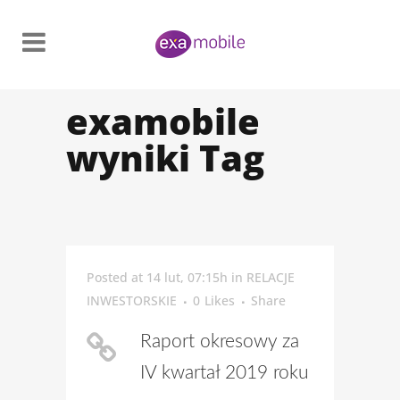
examobile
wyniki Tag
Posted at 14 lut, 07:15h
in
RELACJE
INWESTORSKIE
0
Likes
Share
Raport okresowy za
IV kwartał 2019 roku