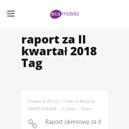
raport za II
kwartał 2018
Tag
Posted at 09 sie, 17:45h
in
RELACJE
INWESTORSKIE
0
Likes
Share
Raport okresowy za II